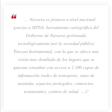
rno de
… Navarra es pionera a nivel nacional
ión de
gracias a SITNA, herramienta cartográfica del
prod
ta o
Gobierno de Navarra gestionada
p
tecnológicamente por la sociedad pública
Tracasa Instrumental, con la que se ofrece una
visión muy detallada de los lugares que se
quieran consultar con acceso a 1.100 capas de
información (redes de transporte, rutas de
montaña, espacios protegidos, comercios,
restaurantes, centros de salud, …)?