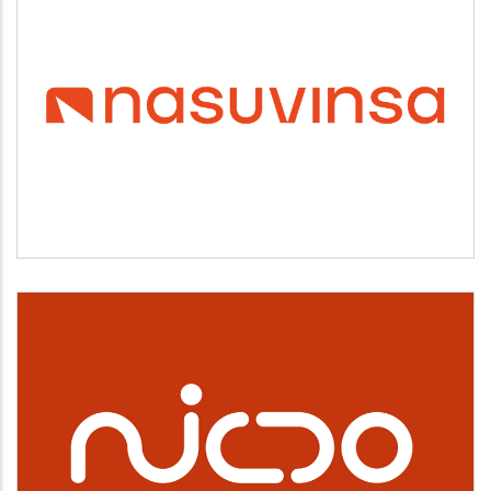
NASUVINSA
Vivienda y urbanismo
NICDO
Cultura, deporte y ocio