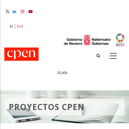
Skip
to
main
content
ES
EUS
Azala
Breadcrumb
PROYECTOS CPEN