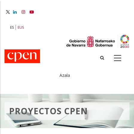
Skip
to
main
content
ES
EUS
Azala
Breadcrumb
PROYECTOS CPEN