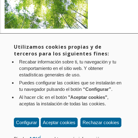
PROYECTO:
Bosque CPEN - Proyecto de absorción de CO2 en
Navarra
Utilizamos cookies propias y de
EMPRESA:
CPEN
terceros para los siguientes fines:
SECTOR:
Medio ambiente
Recabar información sobre ti, tu navegación y tu
comportamiento en el sitio web. Y obtener
estadísticas generales de uso.
Puedes configurar las cookies que se instalarán en
tu navegador pulsando el botón
“Configurar”
.
Al hacer clic en el botón
"Aceptar cookies"
,
Aviso legal
Política de privacidad
Política de cookies
aceptas la instalación de todas las cookies.
Mapa web
Configuración de cookies
Contacto
: Paseo de Sarasate nº 38, 2º Dcha - 31001
Configurar
Aceptar cookies
Rechazar cookies
Pamplona (Navarra) Tel.: 848 42 08 72
corporacion@cpen.es