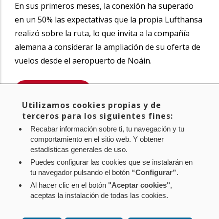
En sus primeros meses, la conexión ha superado
en un 50% las expectativas que la propia Lufthansa
realizó sobre la ruta, lo que invita a la compañía
alemana a considerar la ampliación de su oferta de
vuelos desde el aeropuerto de Noáin.
SABER MÁS
Utilizamos cookies propias y de
Compartir
terceros para los siguientes fines:
Twitter
Facebook
Linke
Recabar información sobre ti, tu navegación y tu
in
comportamiento en el sitio web. Y obtener
estadísticas generales de uso.
Puedes configurar las cookies que se instalarán en
tu navegador pulsando el botón
“Configurar”
.
Al hacer clic en el botón
"Aceptar cookies"
,
Aviso legal
Política de privacidad
Política de cookies
aceptas la instalación de todas las cookies.
Mapa web
Configuración de cookies