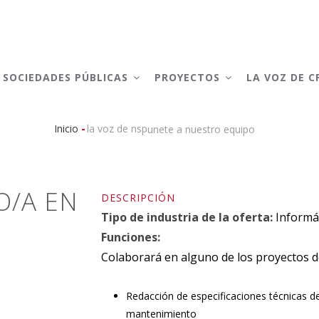
AIN
AVIGATION
SOCIEDADES PÚBLICAS
PROYECTOS
LA VOZ DE 
-
Inicio
la voz de nsp
unete a nuestro equipo
Sobrescribir
enlaces
O/A EN
de
DESCRIPCIÓN
Tipo de industria de la oferta:
Informá
ayuda
Funciones:
a
Colaborará en alguno de los proyectos d
la
Redacción de especificaciones técnicas de
navegación
mantenimiento