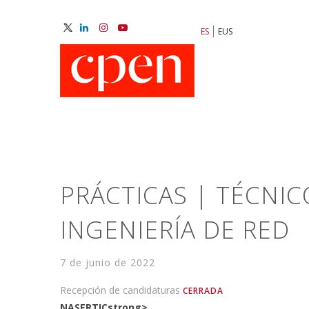
Pasar
al
ES
EUS
contenido
M
principal
N
PRÁCTICAS | TÉCNIC
INGENIERÍA DE RED
7 de junio de 2022
Recepción de candidaturas
CERRADA
NASERTICstrong>