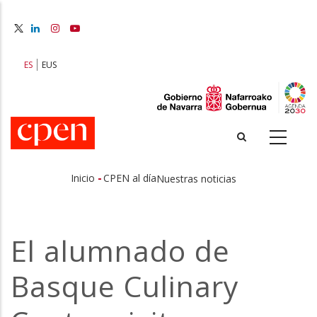
Pasar
al
contenido
principal
ES
EUS
-
Inicio
CPEN al día
Nuestras noticias
Sobrescribir
enlaces
El alumnado de
de
Basque Culinary
ayuda
a