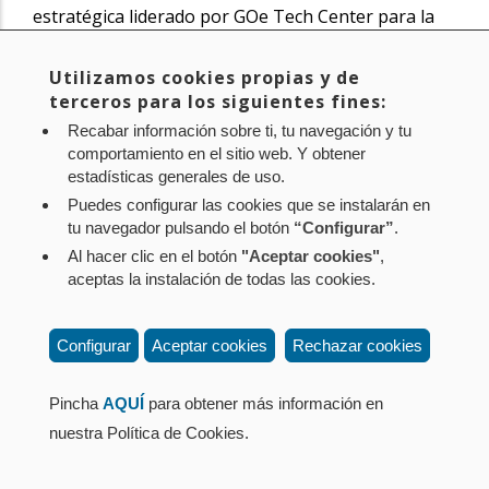
estratégica liderado por GOe Tech Center para la
creación de un ecosistema gastronómico que
conecte a los pequeños productores navarros con
Utilizamos cookies propias y de
terceros para los siguientes fines:
el sector de la restauración y nuestro territorio.
Recabar información sobre ti, tu navegación y tu
comportamiento en el sitio web. Y obtener
Noticia original de
www.navarra.es
estadísticas generales de uso.
Puedes configurar las cookies que se instalarán en
tu navegador pulsando el botón
“Configurar”
.
Al hacer clic en el botón
"Aceptar cookies"
,
Aviso legal
Política de privacidad
Política de cookies
aceptas la instalación de todas las cookies.
Mapa web
Configuración de cookies
Contacto
: Paseo de Sarasate nº 38, 2º Dcha - 31001
Configurar
Aceptar cookies
Rechazar cookies
Pamplona (Navarra) Tel.: 848 42 08 72
corporacion@cpen.es
Pincha
AQUÍ
para obtener más información en
nuestra Política de Cookies.