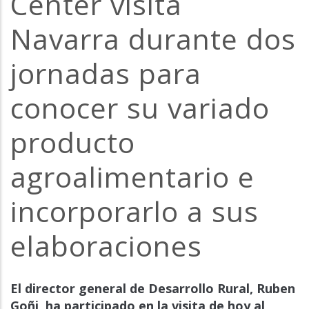
Center visita
la
Navarra durante dos
navegación
jornadas para
conocer su variado
producto
agroalimentario e
incorporarlo a sus
elaboraciones
El director general de Desarrollo Rural, Ruben
Goñi, ha participado en la visita de hoy al