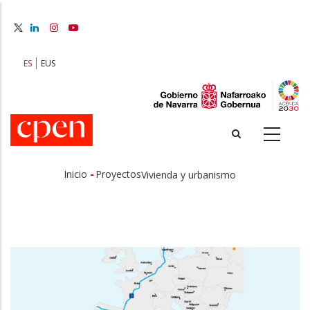
Pasar
al
contenido
principal
ES
EUS
-
Inicio
Proyectos
Vivienda y urbanismo
Sobrescribir
enlaces
de
ayuda
a