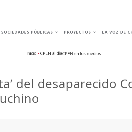
AIN
AVIGATION
SOCIEDADES PÚBLICAS
PROYECTOS
LA VOZ DE 
-
Inicio
CPEN al día
CPEN en los medios
Sobrescribir
enlaces
lta’ del desaparecido C
de
puchino
ayuda
a
la
navegación