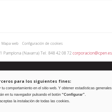
Mapa web
Configuración de cookies
01 Pamplona (Navarra) Tel.: 848 42 08 72
corporacion@cpen.es
ceros para los siguientes fines:
 tu comportamiento en el sitio web. Y obtener estadísticas generales
rán en tu navegador pulsando el botón
“Configurar”
.
 aceptas la instalación de todas las cookies.