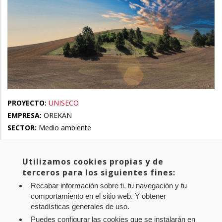
PROYECTO:
UNISECO
EMPRESA:
OREKAN
SECTOR:
Medio ambiente
Utilizamos cookies propias y de
Primera
« Primero
Página
‹ Anterior
Page
1
Page
2
Page
3
Página
4
Page
5
Paginación
terceros para los siguientes fines:
página
anterior
actual
Page
6
Page
7
Siguiente
Siguiente >
Última
Último »
Recabar información sobre ti, tu navegación y tu
página
página
comportamiento en el sitio web. Y obtener
estadísticas generales de uso.
Puedes configurar las cookies que se instalarán en