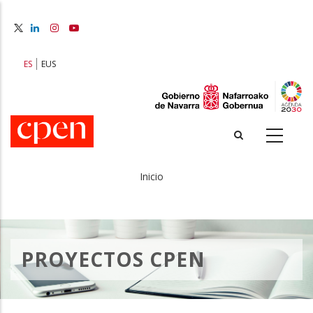
Pasar
al
contenido
principal
ES
EUS
Inicio
Sobrescribir
enlaces
de
PROYECTOS CPEN
ayuda
a