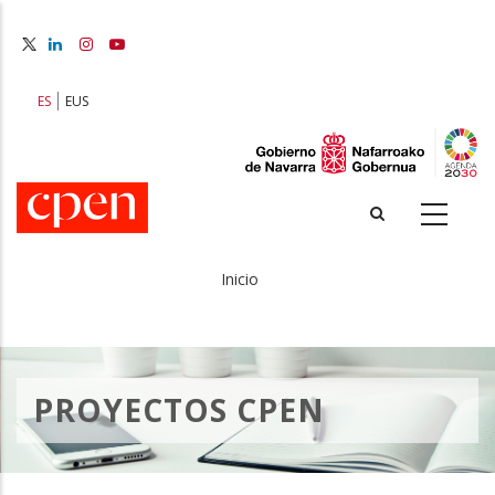
Pasar
al
contenido
principal
ES
EUS
Inicio
Sobrescribir
enlaces
de
PROYECTOS CPEN
ayuda
a