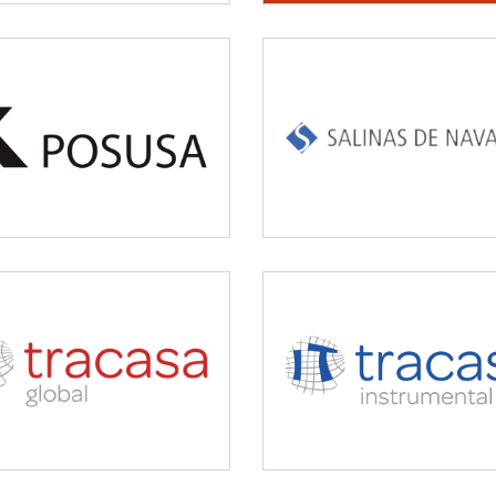
SALINAS DE
POSUSA
NAVARRA
Medio ambiente
Industrial
TRACASA
TRACASA
INSTRUMENT
Servicios tecnológicos y
Servicios tecnológicos 
modernización
modernización