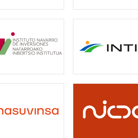
INI
INTIA
Otros
Agricultura y ganadería
NASUVINSA
NICDO
Vivienda y urbanismo
Cultura, deporte y ocio