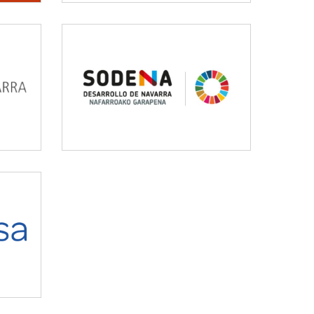
SODENA
Desarrollo empresarial
AL
y