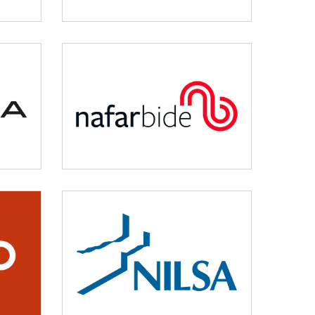
NAFARBIDE
Otros
NILSA
Medio ambiente