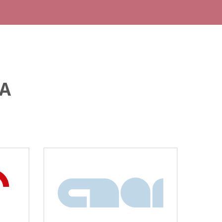
RA
CNAI
Idiomas