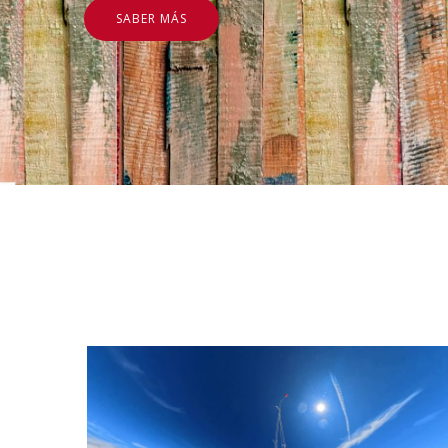
SABER MÁS
l
r