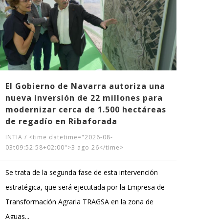
12 
NICD
03t09
Gobie
Pampl
parqu
El Gobierno de Navarra autoriza una
nueva inversión de 22 millones para
facilit
modernizar cerca de 1.500 hectáreas
de regadío en Ribaforada
INTIA
/
<time datetime="2026-08-
03t09:52:58+02:00">3 ago 26</time>
Se trata de la segunda fase de esta intervención
estratégica, que será ejecutada por la Empresa de
Transformación Agraria TRAGSA en la zona de
Aguas...