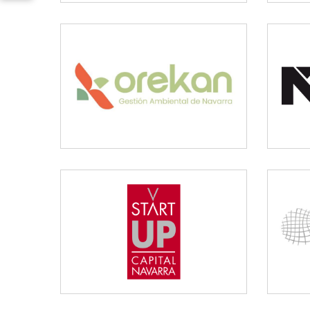
OREKAN
Medio ambiente
START UP
Desarrollo empresarial