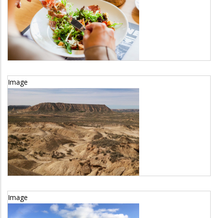
Sector
Agricultura y ganadería
Image
LIFE FarmingBardenas
Sector
Medio ambiente
Image