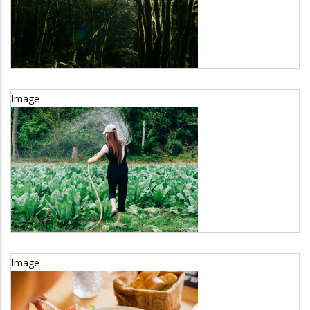
Sector
Medio ambiente
Image
RURAL FEMMES
Sector
Agricultura y ganadería
Image
GATURI