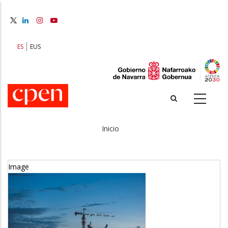
Pasar
al
contenido
principal
ES
EUS
Inicio
Sobrescribir
enlaces
Image
de
RCdiGREEN
ayuda
a
Sector