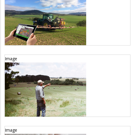
FAIRshare
Sector
Agricultura y ganadería
Image
I2connect
Sector
Agricultura y ganadería
Image