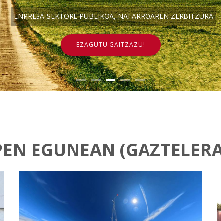
ENPRESA-SEKTORE PUBLIKOA, NAFARROAREN ZERBITZURA
EZAGUTU GAITZAZU!
PEN EGUNEAN (GAZTELERA