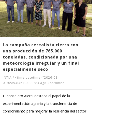
de 
INTIA
03t09
Se tr
estra
Trans
La campaña cerealista cierra con
una producción de 765.000
Agua
toneladas, condicionada por una
meteorología irregular y un final
especialmente seco
INTIA
/
<time datetime="2026-08-
03t09:54:46+02:00">3 ago 26</time>
El consejero Aierdi destaca el papel de la
experimentación agraria y la transferencia de
conocimiento para mejorar la resiliencia del sector