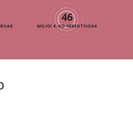
46
IBOAK
MILIOI €-KO INBERTSIOAK
O