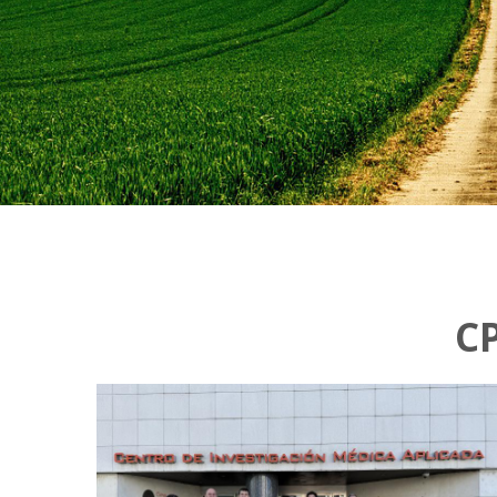
C
6
e