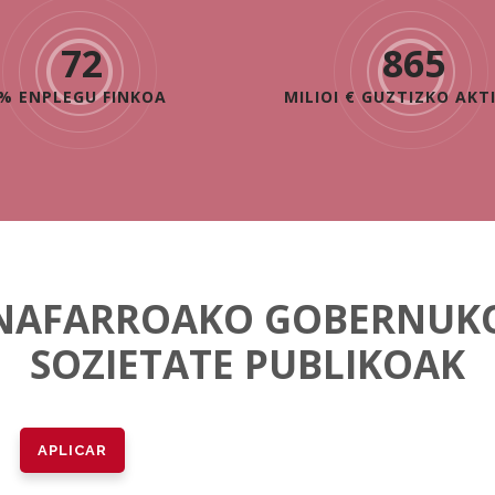
72
865
% ENPLEGU FINKOA
MILIOI € GUZTIZKO AKT
NAFARROAKO GOBERNUK
SOZIETATE PUBLIKOAK