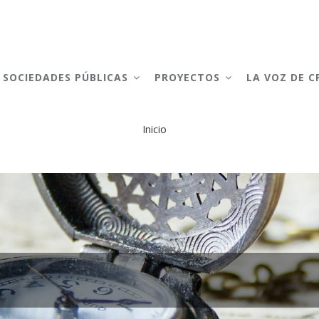
AIN
AVIGATION
SOCIEDADES PÚBLICAS
PROYECTOS
LA VOZ DE 
Inicio
Sobrescribir
enlaces
de
ayuda
a
la
navegación