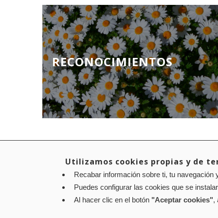
RECONOCIMIENTOS
Utilizamos cookies propias y de ter
Recabar información sobre ti, tu navegación y
Aviso legal
Política de privacidad
Política de cookies
Puedes configurar las cookies que se instala
Contacto
: Paseo de Sarasate nº 38, 2º Dcha - 310
Al hacer clic en el botón
"Aceptar cookies"
,