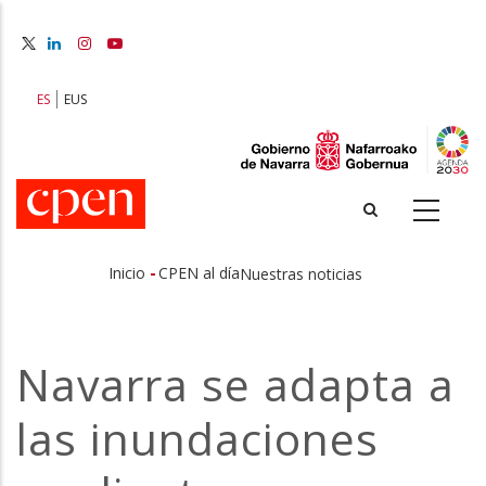
Pasar
al
contenido
principal
ES
EUS
-
Inicio
CPEN al día
Nuestras noticias
Sobrescribir
enlaces
Navarra se adapta a
de
las inundaciones
ayuda
a