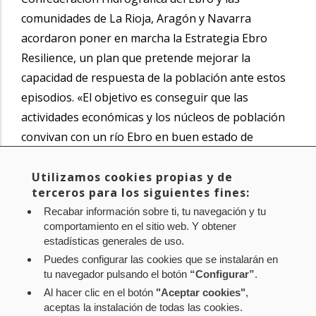
comunidades de La Rioja, Aragón y Navarra
acordaron poner en marcha la Estrategia Ebro
Resilience, un plan que pretende mejorar la
capacidad de respuesta de la población ante estos
episodios. «El objetivo es conseguir que las
actividades económicas y los núcleos de población
convivan con un río Ebro en buen estado de
conservación, sin que las inevitables crecidas
produzcan daños significativos», apunta Arantxa
Utilizamos cookies propias y de
terceros para los siguientes fines:
Ursúa.
Recabar información sobre ti, tu navegación y tu
comportamiento en el sitio web. Y obtener
Noticia original de
www.navarra.es
estadísticas generales de uso.
Puedes configurar las cookies que se instalarán en
tu navegador pulsando el botón
“Configurar”
.
Al hacer clic en el botón
"Aceptar cookies"
,
Aviso legal
Política de privacidad
Política de cookies
aceptas la instalación de todas las cookies.