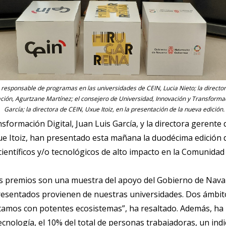
a responsable de programas en las universidades de CEIN, Lucia Nieto; la directo
ción, Agurtzane Martínez; el consejero de Universidad, Innovación y Transformaci
García; la directora de CEIN, Uxue Itoiz, en la presentación de la nueva edición.
sformación Digital, Juan Luis García, y la directora gerente
e Itoiz, han presentado esta mañana la duodécima edición d
entíficos y/o tecnológicos de alto impacto en la Comunidad 
s premios son una muestra del apoyo del Gobierno de Navar
esentados provienen de nuestras universidades. Dos ámbitos,
tamos con potentes ecosistemas”, ha resaltado. Además, ha
ecnología, el 10% del total de personas trabajadoras, un in