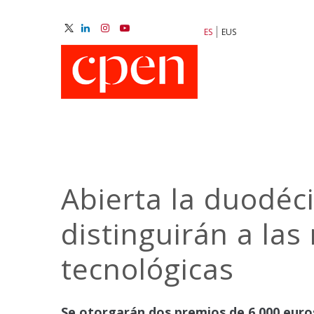
Pasar
al
ES
EUS
contenido
M
principal
N
Abierta la duodéci
distinguirán a las
tecnológicas
Se otorgarán dos premios de 6.000 euros