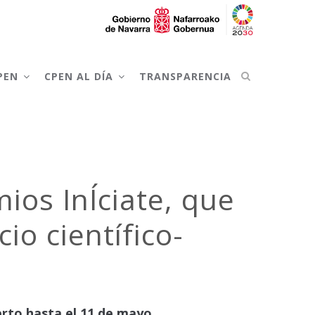
CPEN
CPEN AL DÍA
TRANSPARENCIA
ios InÍciate, que
io científico-
erto hasta el 11 de mayo