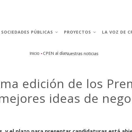
AIN
AVIGATION
SOCIEDADES PÚBLICAS
PROYECTOS
LA VOZ DE 
-
Inicio
CPEN al día
Nuestras noticias
Sobrescribir
enlaces
ma edición de los Prem
de
 mejores ideas de negoc
ayuda
a
la
navegación
, y el plazo para presentar candidaturas está abi