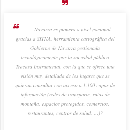
rno de
… Navarra es pionera a nivel nacional
ión de
gracias a SITNA, herramienta cartográfica del
prod
ta o
Gobierno de Navarra gestionada
p
tecnológicamente por la sociedad pública
Tracasa Instrumental, con la que se ofrece una
visión muy detallada de los lugares que se
quieran consultar con acceso a 1.100 capas de
información (redes de transporte, rutas de
montaña, espacios protegidos, comercios,
restaurantes, centros de salud, …)?