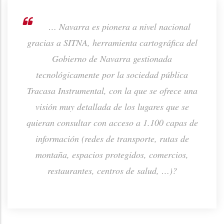
rno de
… Navarra es pionera a nivel nacional
ión de
gracias a SITNA, herramienta cartográfica del
prod
ta o
Gobierno de Navarra gestionada
p
tecnológicamente por la sociedad pública
Tracasa Instrumental, con la que se ofrece una
visión muy detallada de los lugares que se
quieran consultar con acceso a 1.100 capas de
información (redes de transporte, rutas de
montaña, espacios protegidos, comercios,
restaurantes, centros de salud, …)?