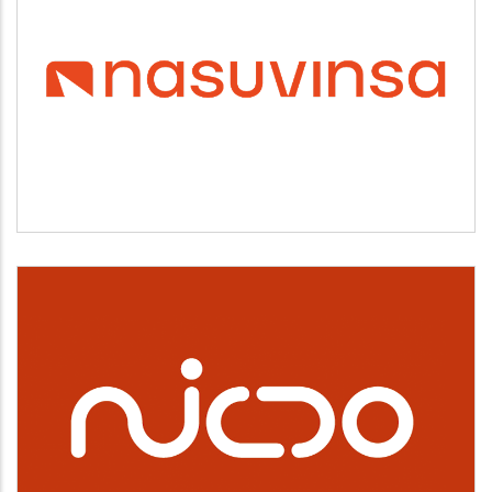
NASUVINSA
Vivienda y urbanismo
NICDO
Cultura, deporte y ocio