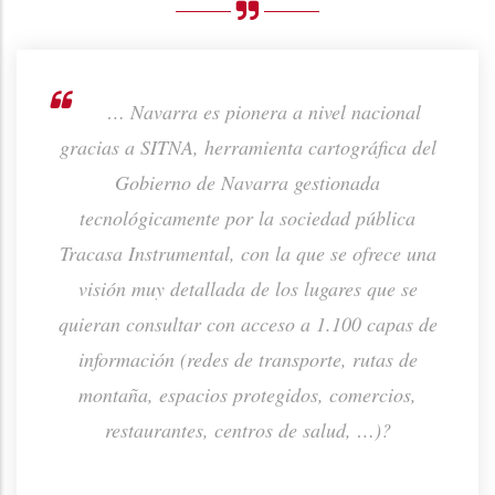
rno de
… Navarra es pionera a nivel nacional
ión de
gracias a SITNA, herramienta cartográfica del
prod
ta o
Gobierno de Navarra gestionada
p
tecnológicamente por la sociedad pública
Tracasa Instrumental, con la que se ofrece una
visión muy detallada de los lugares que se
quieran consultar con acceso a 1.100 capas de
información (redes de transporte, rutas de
montaña, espacios protegidos, comercios,
restaurantes, centros de salud, …)?