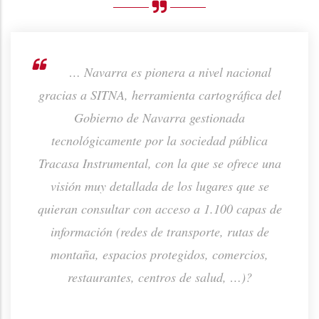
rno de
… Navarra es pionera a nivel nacional
ión de
gracias a SITNA, herramienta cartográfica del
prod
ta o
Gobierno de Navarra gestionada
p
tecnológicamente por la sociedad pública
Tracasa Instrumental, con la que se ofrece una
visión muy detallada de los lugares que se
quieran consultar con acceso a 1.100 capas de
información (redes de transporte, rutas de
montaña, espacios protegidos, comercios,
restaurantes, centros de salud, …)?