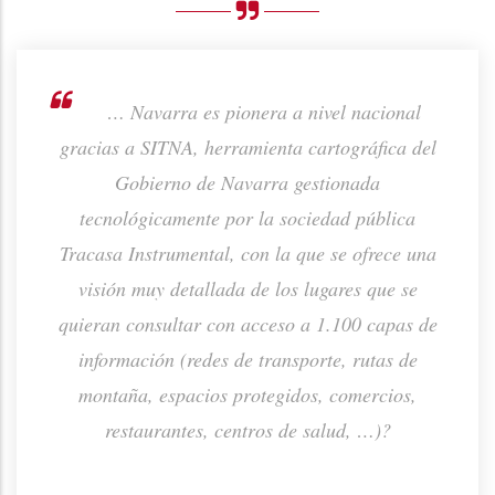
rno de
… Navarra es pionera a nivel nacional
ión de
gracias a SITNA, herramienta cartográfica del
prod
ta o
Gobierno de Navarra gestionada
p
tecnológicamente por la sociedad pública
Tracasa Instrumental, con la que se ofrece una
visión muy detallada de los lugares que se
quieran consultar con acceso a 1.100 capas de
información (redes de transporte, rutas de
montaña, espacios protegidos, comercios,
restaurantes, centros de salud, …)?