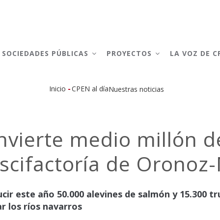
AIN
AVIGATION
SOCIEDADES PÚBLICAS
PROYECTOS
LA VOZ DE 
-
Inicio
CPEN al día
Nuestras noticias
Sobrescribir
enlaces
vierte medio millón d
de
iscifactoría de Oronoz
ayuda
a
cir este año 50.000 alevines de salmón y 15.300 tr
la
r los ríos navarros
navegación