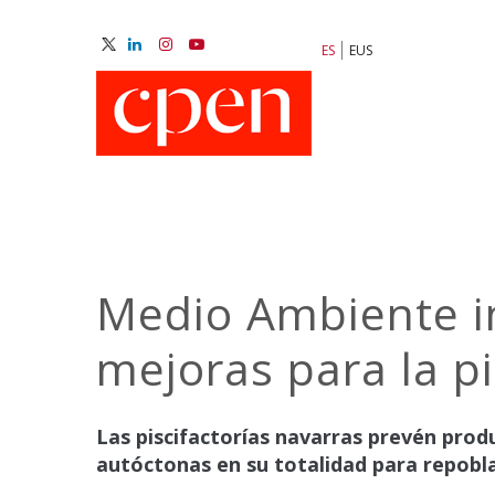
Pasar
al
ES
EUS
contenido
M
principal
N
Medio Ambiente in
mejoras para la p
Las piscifactorías navarras prevén produ
autóctonas en su totalidad para repobla