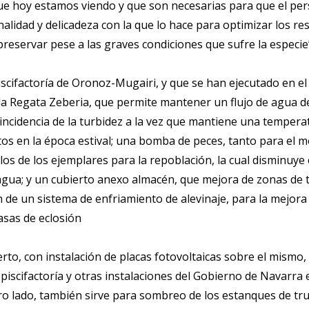
que hoy estamos viendo y que son necesarias para que el pe
lidad y delicadeza con la que lo hace para optimizar los res
reservar pese a las graves condiciones que sufre la especie
piscifactoría de Oronoz-Mugairi, y que se han ejecutado en e
a Regata Zeberia, que permite mantener un flujo de agua de c
 incidencia de la turbidez a la vez que mantiene una tempera
ltos en la época estival; una bomba de peces, tanto para el 
los de los ejemplares para la repoblación, la cual disminuye
 agua; y un cubierto anexo almacén, que mejora de zonas de t
 de un sistema de enfriamiento de alevinaje, para la mejora
sas de eclosión
to, con instalación de placas fotovoltaicas sobre el mismo, 
a piscifactoría y otras instalaciones del Gobierno de Navarra
otro lado, también sirve para sombreo de los estanques de t