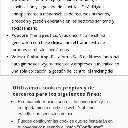
planificación y la gestión de plantillas. Está dirigida
principalmente a responsables de recursos humanos,
dirección y gestión operativa en los sectores sanitario y
sociosanitario.
Popcorn Therapeutics
. Virus oncolítico de última
generación con base clínica para el tratamiento de
tumores cerebrales pediátricos.
Vektor Global App.
Plataforma SaaS de fitness funcional
para gimnasios, ayuntamientos y empresas que unifica en
una sola aplicación la gestión del centro, el tracking del
atleta y las competiciones validadas con inteligencia
artificial propia sobre vídeo, articulada en una red mundial
Utilizamos cookies propias y de
de centros.
terceros para los siguientes fines:
Recabar información sobre ti, tu navegación y tu
comportamiento en el sitio web. Y obtener
Noticia original de
www.navarra.es
estadísticas generales de uso.
Puedes configurar las cookies que se instalarán en
tu navegador pulsando el botón
“Configurar”
.