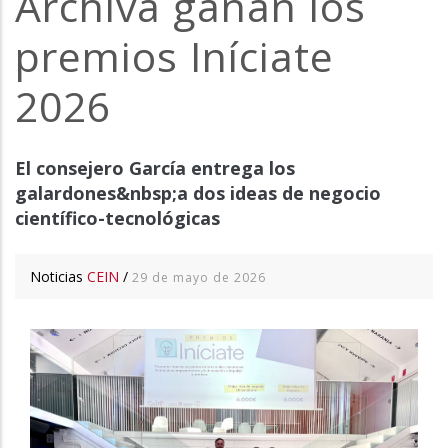
Archiva ganan los
la
premios Iníciate
navegación
2026
El consejero García entrega los
galardones&nbsp;a dos ideas de negocio
científico-tecnológicas
Noticias
CEIN
/
29 de mayo de 2026