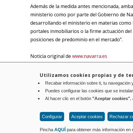
Además de la medida antes mencionada, ambas 
ministerio como por parte del Gobierno de Nava
desarrollando el ministerio en materias como la
portales inmobiliarios o la firme actuación de
posiciones de predominio en el mercado”.
Noticia original de
www.navarra.es
Utilizamos cookies propias y de ter
Recabar información sobre ti, tu navegación y
Aviso legal
Política de privacidad
Política de cookies
Puedes configurar las cookies que se instala
Contacto
: Paseo de Sarasate nº 38, 2º Dcha - 310
Al hacer clic en el botón
"Aceptar cookies"
,
Configurar
Aceptar cookies
Rechazar c
Pincha
AQUÍ
para obtener más información en n