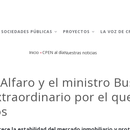
AIN
AVIGATION
SOCIEDADES PÚBLICAS
PROYECTOS
LA VOZ DE 
-
Inicio
CPEN al día
Nuestras noticias
Sobrescribir
enlaces
 Alfaro y el ministro 
de
xtraordinario por el qu
ayuda
a
os
la
navegación
ce la estabilidad del mercado inmobiliario y prot