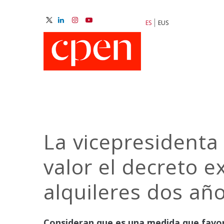
Pasar
al
ES
EUS
contenido
M
principal
N
La vicepresidenta
valor el decreto e
alquileres dos añ
Consideran que es una medida que favore