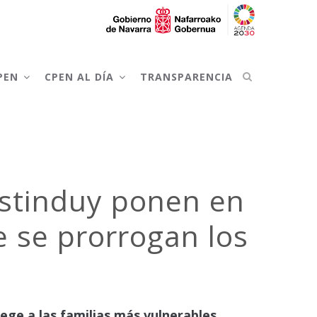
CPEN
CPEN AL DÍA
TRANSPARENCIA
Bustinduy ponen en
e se prorrogan los
ege a las familias más vulnerables