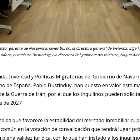
rector gerente de Nasuvinsa, Javier Burón; la directora general de Vivienda, Elga 
Alfaro; el ministro Bustinduy; y la directora del gabinete del ministro, Nagua Alba
nda, Juventud y Políticas Migratorias del Gobierno de Navar
no de España, Pablo Bustinduy, han puesto en valor esta m
e la Guerra de Irán, por el que los inquilinos pueden solici
e de 2027.
a que favorece la estabilidad del mercado inmobiliario, pr
 común en la votación de convalidación que tendrá lugar p
plena validez jurídica, con lo que han instado a los inquilin