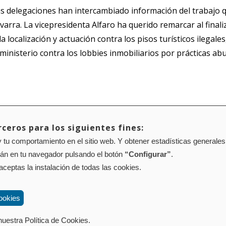
delegaciones han intercambiado información del trabajo qu
rra. La vicepresidenta Alfaro ha querido remarcar al finaliz
 localización y actuación contra los pisos turísticos ilegales
l ministerio contra los lobbies inmobiliarios por prácticas a
ceros para los siguientes fines:
 tu comportamiento en el sitio web. Y obtener estadísticas generales
Mapa web
Configuración de cookies
rán en tu navegador pulsando el botón
“Configurar”
.
01 Pamplona (Navarra) Tel.: 848 42 08 72
corporacion@cpen.es
 aceptas la instalación de todas las cookies.
ookies
uestra Política de Cookies.