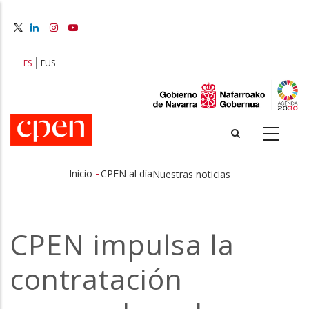
Pasar
al
contenido
principal
ES
EUS
-
Inicio
CPEN al día
Nuestras noticias
Sobrescribir
enlaces
CPEN impulsa la
de
contratación
ayuda
a