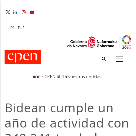
Pasar
al
contenido
principal
ES
EUS
-
Inicio
CPEN al día
Nuestras noticias
Sobrescribir
enlaces
Bidean cumple un
de
año de actividad con
ayuda
a