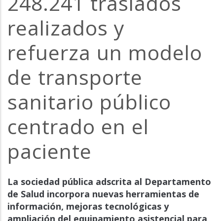
248.241 traslados
la
realizados y
navegación
refuerza un modelo
de transporte
sanitario público
centrado en el
paciente
La sociedad pública adscrita al Departamento
de Salud incorpora nuevas herramientas de
información, mejoras tecnológicas y
ampliación del equipamiento asistencial para