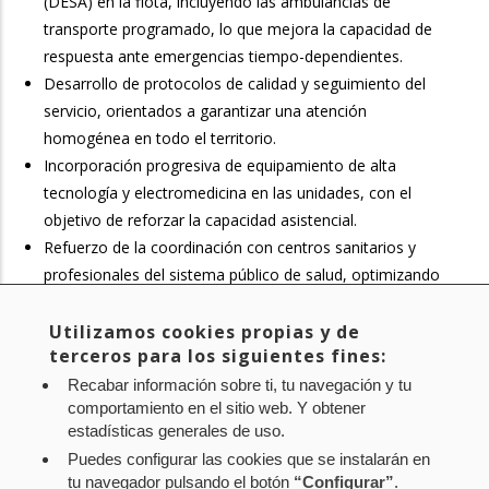
(DESA) en la flota, incluyendo las ambulancias de
transporte programado, lo que mejora la capacidad de
respuesta ante emergencias tiempo-dependientes.
Desarrollo de protocolos de calidad y seguimiento del
servicio, orientados a garantizar una atención
homogénea en todo el territorio.
Incorporación progresiva de equipamiento de alta
tecnología y electromedicina en las unidades, con el
objetivo de reforzar la capacidad asistencial.
Refuerzo de la coordinación con centros sanitarios y
profesionales del sistema público de salud, optimizando
tiempos y recursos.
Implantación progresiva del plan estratégico de formación
Utilizamos cookies propias y de
terceros para los siguientes fines:
continua de los equipos profesionales, orientado a
mejorar la capacidad asistencial, la atención al paciente y
Recabar información sobre ti, tu navegación y tu
comportamiento en el sitio web. Y obtener
la seguridad en el transporte sanitario.
estadísticas generales de uso.
Puedes configurar las cookies que se instalarán en
tu navegador pulsando el botón
“Configurar”
.