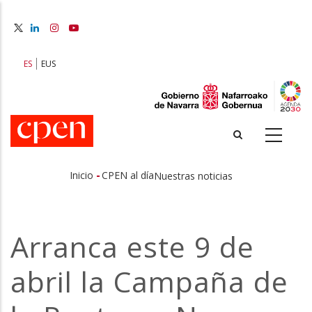
Pasar
al
contenido
principal
ES
EUS
-
Inicio
CPEN al día
Nuestras noticias
Sobrescribir
enlaces
Arranca este 9 de
de
abril la Campaña de
ayuda
a