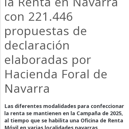
la Renta en Navarra
la
con 221.446
navegación
propuestas de
declaración
elaboradas por
Hacienda Foral de
Navarra
Las diferentes modalidades para confeccionar
la renta se mantienen en la Campaña de 2025,
al tiempo que se habilita una Oficina de Renta
Móvil en varias localidades navarras