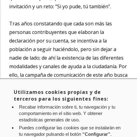
invitación y un reto: “Si yo pude, tú también”.
Tras años constatando que cada son más las
personas contribuyentes que elaboran la
declaración por su cuenta, se incentiva a la
población a seguir haciéndolo, pero sin dejar a
nadie de lado; de ahí la existencia de las diferentes
modalidades y canales de ayuda a la ciudadanía. Por
ello, la campaña de comunicación de este año busca
poner de manifiesto que, gracias a esas múltiples
vías, es cada vez más fácil presentar la declaración
Utilizamos cookies propias y de
terceros para los siguientes fines:
de la renta.
Recabar información sobre ti, tu navegación y tu
comportamiento en el sitio web. Y obtener
Noticia original de
www.navarra.es
estadísticas generales de uso.
Puedes configurar las cookies que se instalarán en
tu navegador pulsando el botón
“Configurar”
.