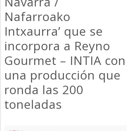
Navarra /
la
Nafarroako
navegación
Intxaurra’ que se
incorpora a Reyno
Gourmet – INTIA con
una producción que
ronda las 200
toneladas