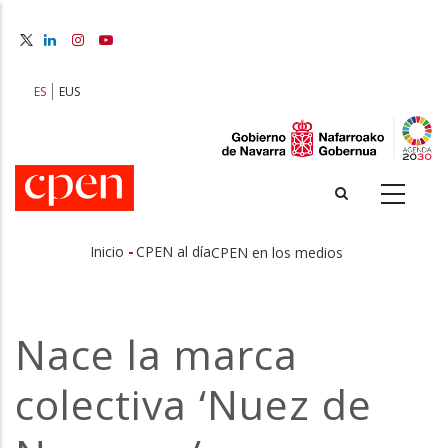
Pasar
al
contenido
principal
ES
EUS
-
Inicio
CPEN al día
CPEN en los medios
Sobrescribir
enlaces
Nace la marca
de
colectiva ‘Nuez de
ayuda
a