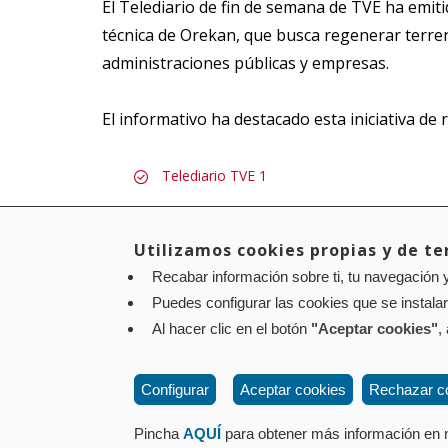
El Telediario de fin de semana de TVE ha emit
técnica de Orekan, que busca regenerar terre
administraciones públicas y empresas.
El informativo ha destacado esta iniciativa de
Telediario TVE 1
Utilizamos cookies propias y de ter
Recabar información sobre ti, tu navegación y
Aviso legal
Política de privacidad
Política de cookies
Puedes configurar las cookies que se instala
Contacto
: Paseo de Sarasate nº 38, 2º Dcha - 310
Al hacer clic en el botón
"Aceptar cookies"
,
Configurar
Aceptar cookies
Rechazar c
Pincha
AQUÍ
para obtener más información en n