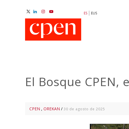
Pasar
al
ES
EUS
contenido
M
principal
N
El Bosque CPEN, e
CPEN
,
OREKAN
/
30 de agosto de 2025