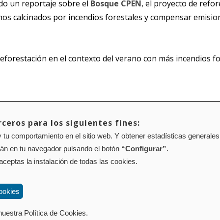
ido un reportaje sobre el
Bosque CPEN
, el proyecto de refo
nos calcinados por incendios forestales y compensar emisio
 reforestación en el contexto del verano con más incendios f
ceros para los siguientes fines:
 tu comportamiento en el sitio web. Y obtener estadísticas generales
Mapa web
Configuración de cookies
rán en tu navegador pulsando el botón
“Configurar”
.
01 Pamplona (Navarra) Tel.: 848 42 08 72
corporacion@cpen.es
 aceptas la instalación de todas las cookies.
ookies
uestra Política de Cookies.