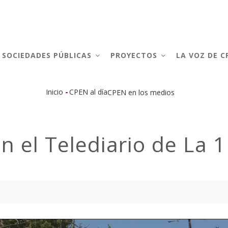
AIN
AVIGATION
SOCIEDADES PÚBLICAS
PROYECTOS
LA VOZ DE 
-
Inicio
CPEN al día
CPEN en los medios
Sobrescribir
enlaces
n el Telediario de La 1
de
ayuda
a
la
navegación