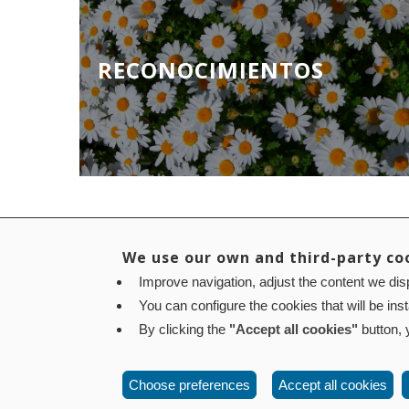
RECONOCIMIENTOS
We use our own and third-party co
Improve navigation, adjust the content we disp
Aviso legal
Política de privacidad
Política de cookies
You can configure the cookies that will be ins
Contacto
: Paseo de Sarasate nº 38, 2º Dcha - 310
By clicking the
"Accept all cookies"
button, y
Choose preferences
Accept all cookies