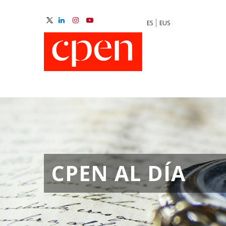
Skip
to
ES
EUS
main
M
content
N
CPEN AL DÍA