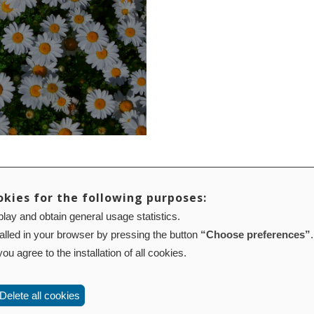
okies for the following purposes:
lay and obtain general usage statistics.
Mapa web
Configuración de cookies
talled in your browser by pressing the button
“Choose preferences”
.
01 Pamplona (Navarra) Tel.: 848 42 08 72
corporacion@cpen.es
ou agree to the installation of all cookies.
Delete all cookies